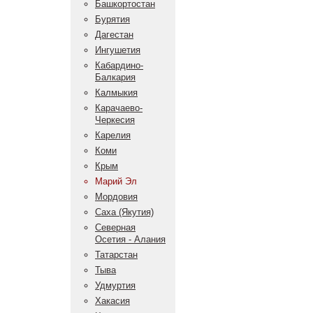
Башкортостан
Бурятия
Дагестан
Ингушетия
Кабардино-
Балкария
Калмыкия
Карачаево-
Черкесия
Карелия
Коми
Крым
Марий Эл
Мордовия
Саха (Якутия)
Северная
Осетия - Алания
Татарстан
Тыва
Удмуртия
Хакасия