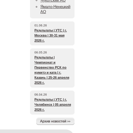
Чукотский АО
Ямало-Ненецкий
АО
01.06.26
Результаты | УТС | г.
Москва | 30-31 мая
2026 г.
06.05.26
Результаты |
Чемпионат и
Первенство РСК по
ĸумитэ и ĸата | г.
Казань | 25-26 апреля
2026 г.
06.04.26
Результаты | УТС | г.
Челябинск | 05 апреля
2026 г.