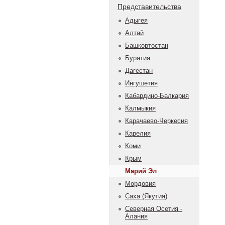
Представительства
Адыгея
Алтай
Башкортостан
Бурятия
Дагестан
Ингушетия
Кабардино-Балкария
Калмыкия
Карачаево-Черкесия
Карелия
Коми
Крым
Марий Эл
Мордовия
Саха (Якутия)
Северная Осетия -
Алания