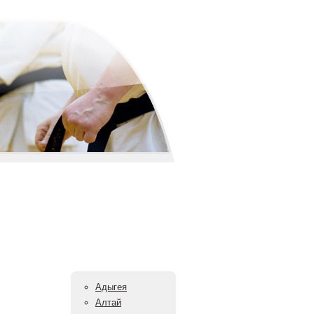
Адыгея
Алтай