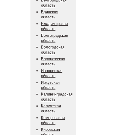
Белгородская
область
Брянская
область
Владимирская
область
Волгоградская
область
Вологодская
область
Воронежская
область
Ивановская
область
Иркутская
область
Калининградская
область
Калужская
область
Кемеровская
область
Кировская
область