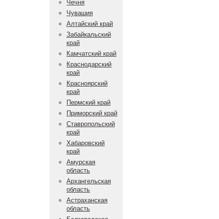
Чечня
Чувашия
Алтайский край
Забайкальский
край
Камчатский край
Краснодарский
край
Красноярский
край
Пермский край
Приморский край
Ставропольский
край
Хабаровский
край
Амурская
область
Архангельская
область
Астраханская
область